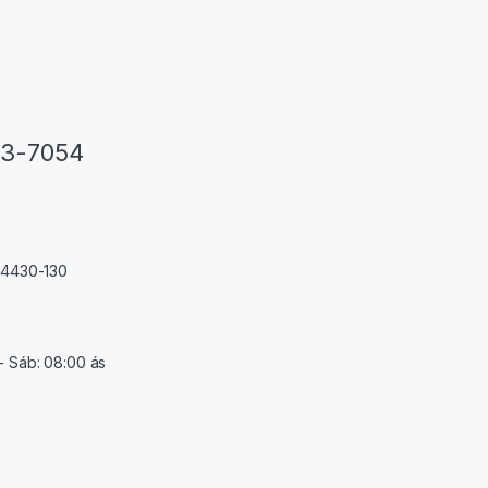
33-7054
 74430-130
- Sáb: 08:00 ás