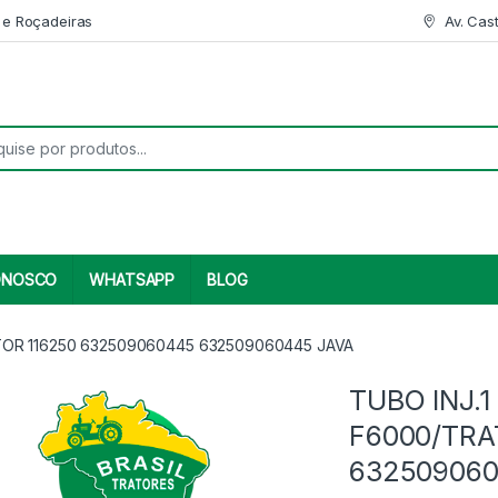
 e Roçadeiras
Av. Cas
r:
ONOSCO
WHATSAPP
BLOG
ATOR 116250 632509060445 632509060445 JAVA
TUBO INJ.1
F6000/TRA
632509060