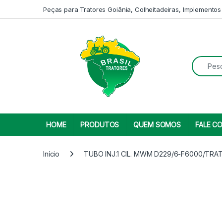
Skip to navigation
Skip to content
Peças para Tratores Goiânia, Colheitadeiras, Implementos
Search fo
HOME
PRODUTOS
QUEM SOMOS
FALE C
Início
TUBO INJ.1 CIL. MWM D229/6-F6000/TR