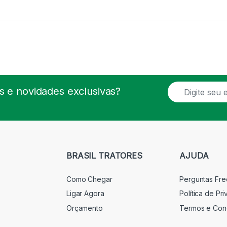
E
 e novidades exclusivas?
m
a
i
l
*
BRASIL TRATORES
AJUDA
Como Chegar
Perguntas Fr
Ligar Agora
Política de Pr
Orçamento
Termos e Con