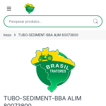
Skip to navigation
Skip to content
Open
Pesquisar por:
Início
TUBO-SEDIMENT-BBA ALIM 80073800
TUBO-SEDIMENT-BBA ALIM
80073800