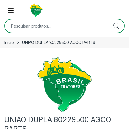
Skip to navigation
Skip to content
Open
Pesquisar por:
Início
UNIAO DUPLA 80229500 AGCO PARTS
UNIAO DUPLA 80229500 AGCO
PARTS