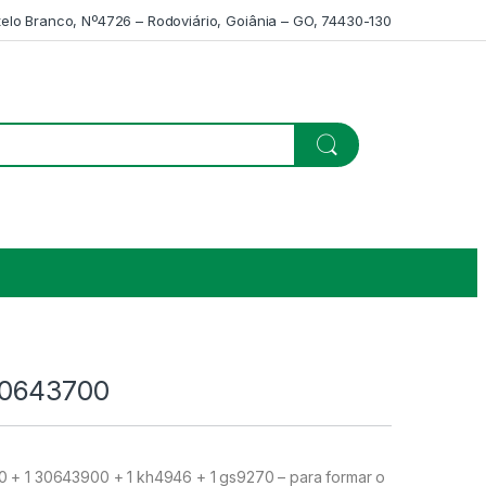
telo Branco, Nº4726 – Rodoviário, Goiânia – GO, 74430-130
0643700
 + 1 30643900 + 1 kh4946 + 1 gs9270 – para formar o