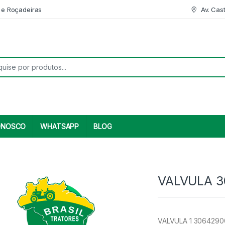
 e Roçadeiras
Av. Cas
r:
ONOSCO
WHATSAPP
BLOG
VALVULA 3
VALVULA 1 30642900