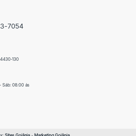
33-7054
 74430-130
- Sáb: 08:00 ás
or:
Sites Goiânia
-
Marketing Goiânia