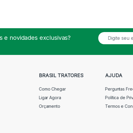
E
 e novidades exclusivas?
m
a
i
l
*
BRASIL TRATORES
AJUDA
Como Chegar
Perguntas Fr
Ligar Agora
Política de Pr
Orçamento
Termos e Con