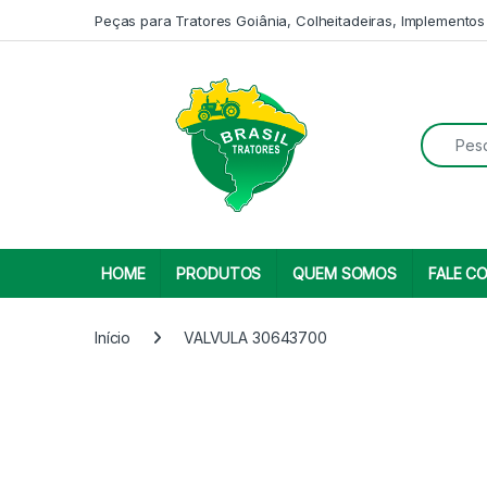
Skip to navigation
Skip to content
Peças para Tratores Goiânia, Colheitadeiras, Implementos
Search fo
HOME
PRODUTOS
QUEM SOMOS
FALE C
Início
VALVULA 30643700