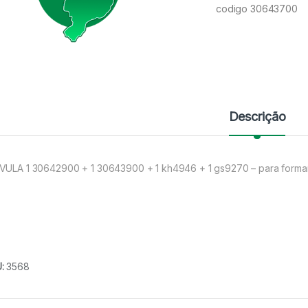
codigo 30643700
Descrição
VULA 1 30642900 + 1 30643900 + 1 kh4946 + 1 gs9270 – para form
U:
3568