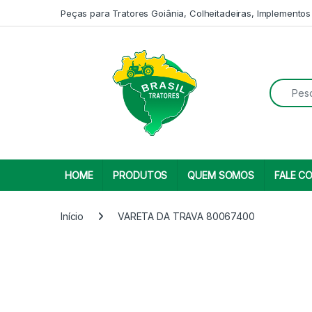
Skip to navigation
Skip to content
Peças para Tratores Goiânia, Colheitadeiras, Implementos
Search fo
HOME
PRODUTOS
QUEM SOMOS
FALE C
Início
VARETA DA TRAVA 80067400