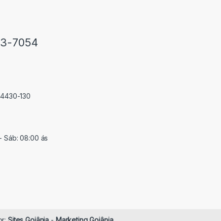
33-7054
 74430-130
- Sáb: 08:00 ás
or:
Sites Goiânia
-
Marketing Goiânia