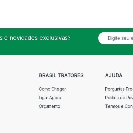
E
 e novidades exclusivas?
m
a
i
l
*
BRASIL TRATORES
AJUDA
Como Chegar
Perguntas Fr
Ligar Agora
Política de Pr
Orçamento
Termos e Con