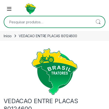
Skip to navigation
Skip to content
Open
Pesquisar por:
Início
VEDACAO ENTRE PLACAS 80124600
VEDACAO ENTRE PLACAS
80124600