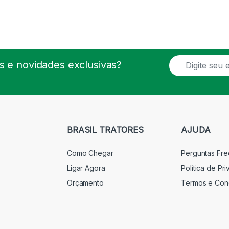
E
 e novidades exclusivas?
m
a
i
l
*
BRASIL TRATORES
AJUDA
Como Chegar
Perguntas Fr
Ligar Agora
Política de Pr
Orçamento
Termos e Con