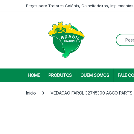
Skip to navigation
Skip to content
Peças para Tratores Goiânia, Colheitadeiras, Implementos
Search fo
HOME
PRODUTOS
QUEM SOMOS
FALE C
Início
VEDACAO FAROL 32745300 AGCO PARTS