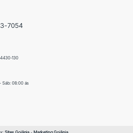
33-7054
 74430-130
- Sáb: 08:00 ás
or:
Sites Goiânia
-
Marketing Goiânia