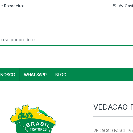
 e Roçadeiras
Av. Cas
r:
ONOSCO
WHATSAPP
BLOG
VEDACAO F
VEDACAO FAROL Prod