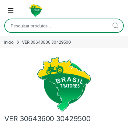
Skip to navigation
Skip to content
Open
Pesquisar por:
Início
VER 30643600 30429500
VER 30643600 30429500