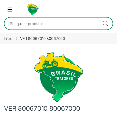
Skip to navigation
Skip to content
Open
Pesquisar por:
Início
VER 80067010 80067000
VER 80067010 80067000