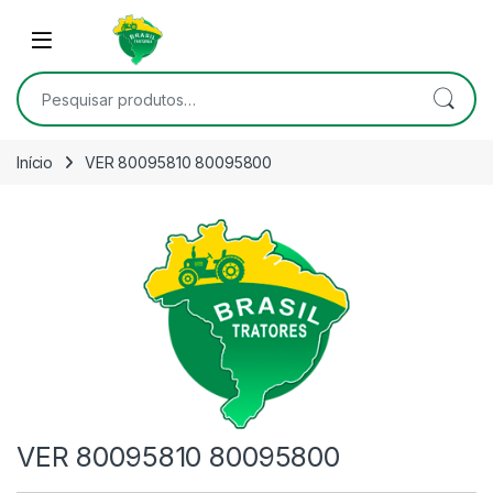
Skip to navigation
Skip to content
Open
Pesquisar por:
Início
VER 80095810 80095800
VER 80095810 80095800