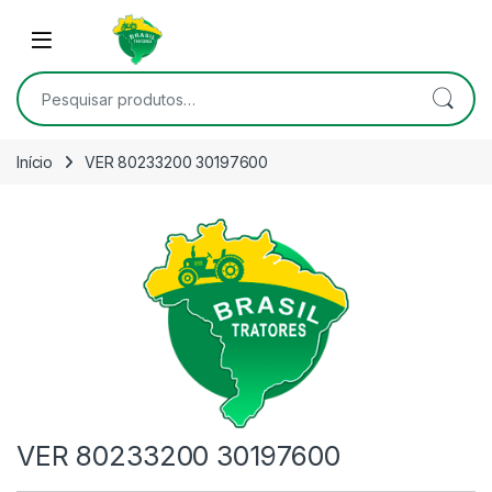
Skip to navigation
Skip to content
Open
Pesquisar por:
Início
VER 80233200 30197600
VER 80233200 30197600