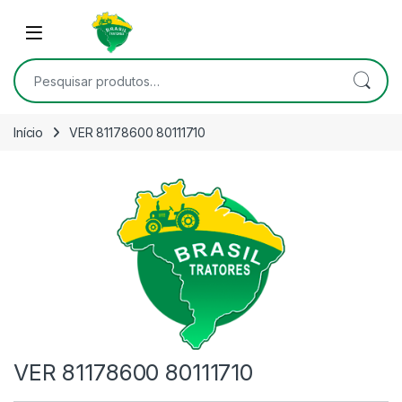
Skip to navigation
Skip to content
Open
Pesquisar por:
Início
VER 81178600 80111710
VER 81178600 80111710