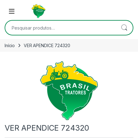
Skip to navigation
Skip to content
Open
Pesquisar por:
Início
VER APENDICE 724320
VER APENDICE 724320