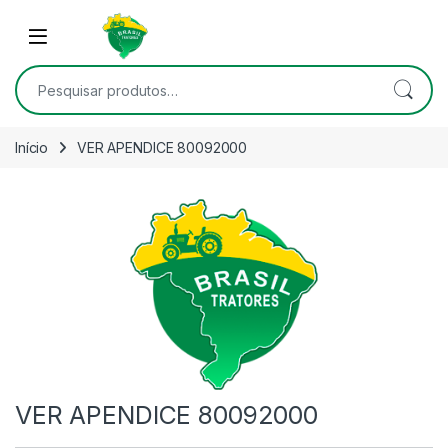
Skip to navigation
Skip to content
Open
Pesquisar por:
Início
VER APENDICE 80092000
VER APENDICE 80092000