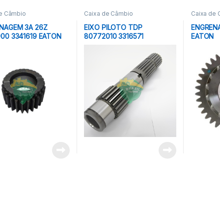
de Câmbio
Caixa de Câmbio
Caixa de
NAGEM 3A 26Z
EIXO PILOTO TDP
ENGRENA
900 3341619 EATON
80772010 3316571
EATON
80772000 MOTOPECAS