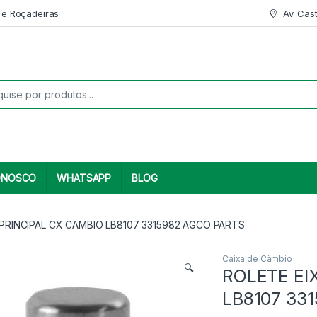
 e Roçadeiras
Av. Cas
r:
ONOSCO
WHATSAPP
BLOG
PRINCIPAL CX CAMBIO LB8107 3315982 AGCO PARTS
Caixa de Câmbio
🔍
ROLETE EI
LB8107 33