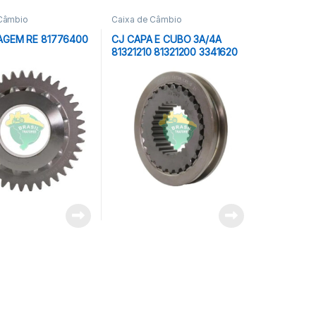
 Câmbio
Caixa de Câmbio
GEM RE 81776400
CJ CAPA E CUBO 3A/4A
81321210 81321200 3341620
KAISER