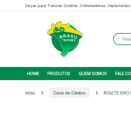
Skip to navigation
Skip to content
Peças para Tratores Goiânia, Colheitadeiras, Implementos
Search fo
HOME
PRODUTOS
QUEM SOMOS
FALE C
Início
Caixa de Câmbio
ROLETE EIXO 