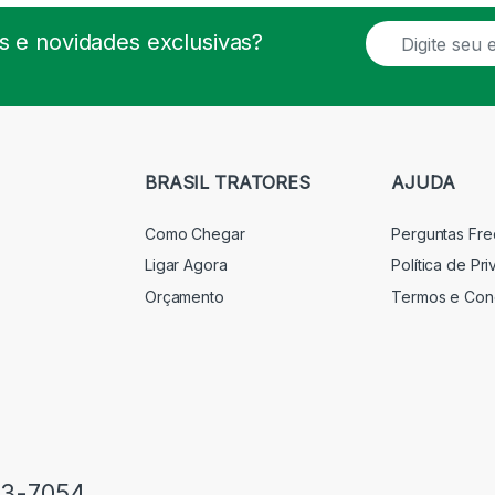
E
 e novidades exclusivas?
m
a
i
l
*
BRASIL TRATORES
AJUDA
Como Chegar
Perguntas Fr
Ligar Agora
Política de Pr
Orçamento
Termos e Con
33-7054